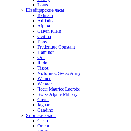
Lotus
Швейцарские часы
Balmain
Adriatica
Alpina
Calvin Klein
Certina
Epos
Frederique Constant
Hamilton
Oris
Rado
Tissot
Victorinox Swiss Army
Wainer
Wenger
Часы Maurice Lacroix
Swiss Alpine Military
Cover
Jaguar
Candino
Японские часы
Casio
Orient