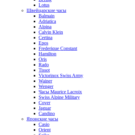
Lotus
Швейцарские часы
Balmain
Adriatica
Alpina
Calvin Klein
Certina
Epos
Frederique Constant
Hamilton
Oris
Rado
Tissot
Victorinox Swiss Army
Wainer
Wenger
Часы Maurice Lacroix
Swiss Alpine Military
Cover
Jaguar
Candino
Японские часы
Casio
Orient