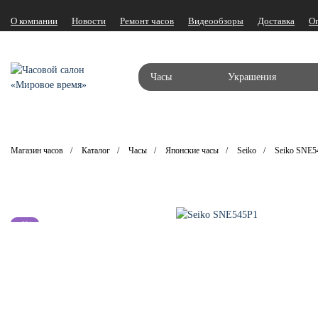
О компании
Новости
Ремонт часов
Видеообзоры
Доставка
О
Часы
Украшения
Магазин часов
Каталог
Часы
Японские часы
Seiko
Seiko SNE5
-6%