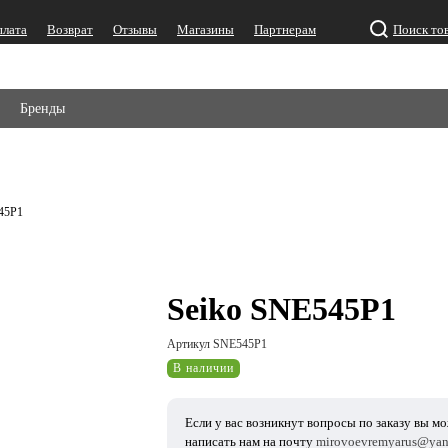
плата
Возврат
Отзывы
Магазины
Партнерам
Поиск то
Бренды
45P1
Seiko SNE545P1
Артикул SNE545P1
В наличии
Если у вас возникнут вопросы по заказу вы м
написать нам на почту
mirovoevremyarus@yan