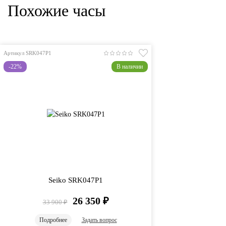
Похожие часы
Артикул SRK047P1
-22%
В наличии
Seiko SRK047P1
26 350
₽
33 900
₽
Подробнее
Задать вопрос