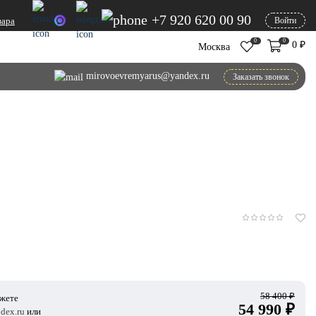
+7 920 620 00 90
вара
Войти
0
0
0
₽
Москва
mirovoevremyarus@yandex.ru
Заказать звонок
58 400
₽
ожете
54 990
₽
dex.ru
или