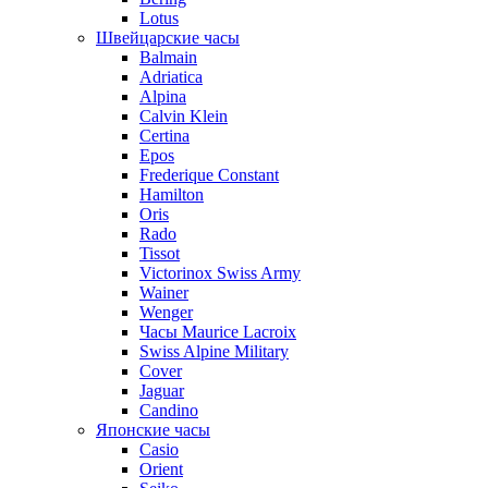
Lotus
Швейцарские часы
Balmain
Adriatica
Alpina
Calvin Klein
Certina
Epos
Frederique Constant
Hamilton
Oris
Rado
Tissot
Victorinox Swiss Army
Wainer
Wenger
Часы Maurice Lacroix
Swiss Alpine Military
Cover
Jaguar
Candino
Японские часы
Casio
Orient