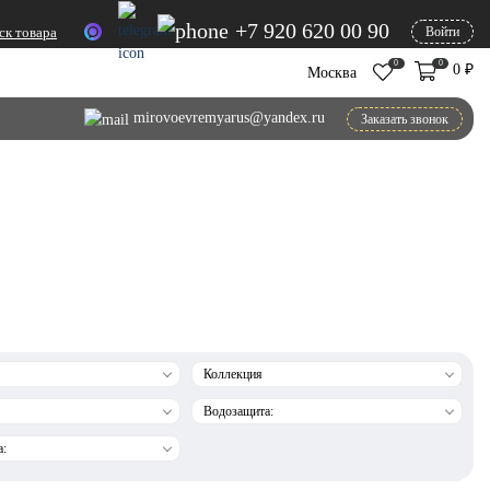
+7 920 620 00 90
ск товара
Войти
0
0
0
₽
Москва
mirovoevremyarus@yandex.ru
Заказать звонок
Коллекция
Водозащита:
а: