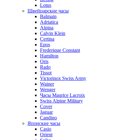
Lotus
Швейцарские часы
Balmain
Adriatica
Alpina
Calvin Klein
Certina
Epos
Frederique Constant
Hamilton
Oris
Rado
Tissot
Victorinox Swiss Army
Wainer
Wenger
Часы Maurice Lacroix
Swiss Alpine Military
Cover
Jaguar
Candino
Японские часы
Casio
Orient