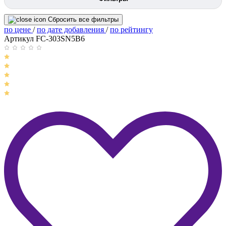
Сбросить все фильтры
по цене
/
по дате добавления
/
по рейтингу
Артикул FC-303SN5B6