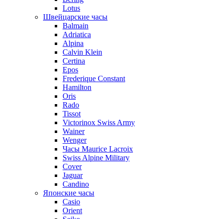
Lotus
Швейцарские часы
Balmain
Adriatica
Alpina
Calvin Klein
Certina
Epos
Frederique Constant
Hamilton
Oris
Rado
Tissot
Victorinox Swiss Army
Wainer
Wenger
Часы Maurice Lacroix
Swiss Alpine Military
Cover
Jaguar
Candino
Японские часы
Casio
Orient