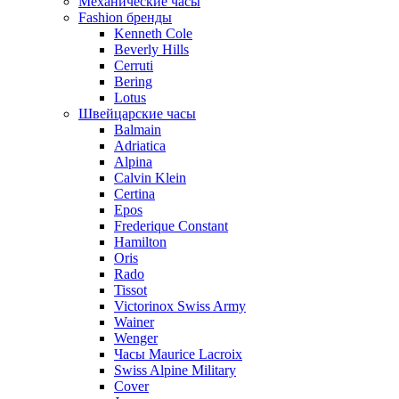
Механические часы
Fashion бренды
Kenneth Cole
Beverly Hills
Cerruti
Bering
Lotus
Швейцарские часы
Balmain
Adriatica
Alpina
Calvin Klein
Certina
Epos
Frederique Constant
Hamilton
Oris
Rado
Tissot
Victorinox Swiss Army
Wainer
Wenger
Часы Maurice Lacroix
Swiss Alpine Military
Cover