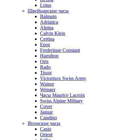
Lotus
Швейцарские часы
Balmain
Adriatica
Alpina
Calvin Klein
Certina
Epos
Frederique Constant
Hamilton
Oris
Rado
Tissot
Victorinox Swiss Army
Wainer
Wenger
Часы Maurice Lacroix
Swiss Alpine Military
Cover
Jaguar
Candino
Японские часы
Casio
Orient