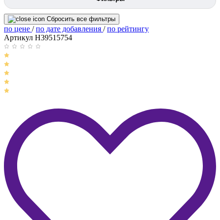
Сбросить все фильтры
по цене
/
по дате добавления
/
по рейтингу
Артикул H39515754