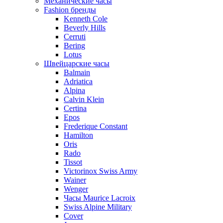
Механические часы
Fashion бренды
Kenneth Cole
Beverly Hills
Cerruti
Bering
Lotus
Швейцарские часы
Balmain
Adriatica
Alpina
Calvin Klein
Certina
Epos
Frederique Constant
Hamilton
Oris
Rado
Tissot
Victorinox Swiss Army
Wainer
Wenger
Часы Maurice Lacroix
Swiss Alpine Military
Cover