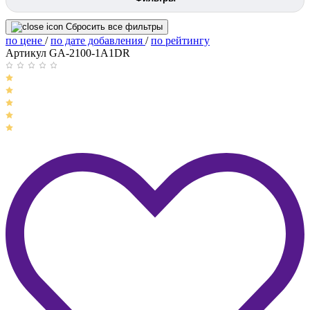
Сбросить все фильтры
по цене
/
по дате добавления
/
по рейтингу
Артикул GA-2100-1A1DR