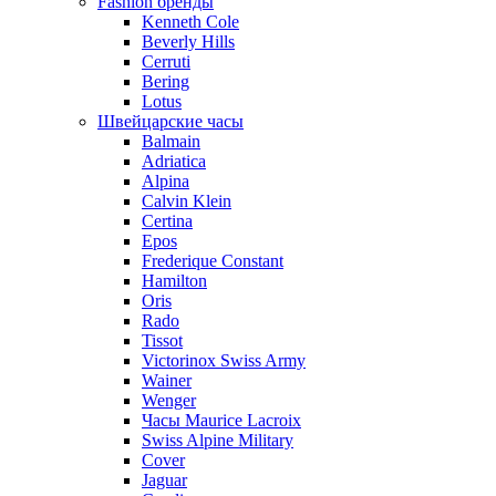
Fashion бренды
Kenneth Cole
Beverly Hills
Cerruti
Bering
Lotus
Швейцарские часы
Balmain
Adriatica
Alpina
Calvin Klein
Certina
Epos
Frederique Constant
Hamilton
Oris
Rado
Tissot
Victorinox Swiss Army
Wainer
Wenger
Часы Maurice Lacroix
Swiss Alpine Military
Cover
Jaguar