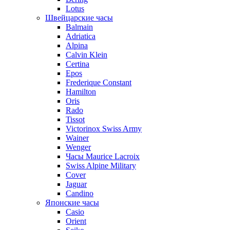
Lotus
Швейцарские часы
Balmain
Adriatica
Alpina
Calvin Klein
Certina
Epos
Frederique Constant
Hamilton
Oris
Rado
Tissot
Victorinox Swiss Army
Wainer
Wenger
Часы Maurice Lacroix
Swiss Alpine Military
Cover
Jaguar
Candino
Японские часы
Casio
Orient