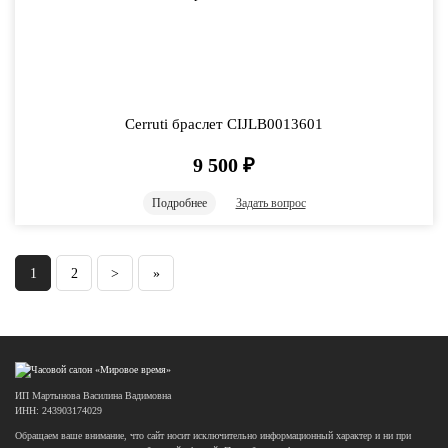
Cerruti браслет CIJLB0013601
9 500
₽
Подробнее
Задать вопрос
1
2
>
»
ИП Мартынова Василина Вадимовна
ИНН: 243903174029
Обращаем ваше внимание, что сайт носит исключительно информационный характер и ни при