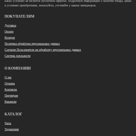
каких условиях не является публичной офертой. Подробную информацию о наличии товара, ценах
и условиях приобретения, пожалуйста, уточняйте у наших менеджеров.
ПОКУПАТЕЛЯМ
Доставка
Оплата
Возврат
Политика обработки персональных данных
Согласие Пользователя на обработку персональных данных
Система лояльности
О КОМПАНИИ
О нас
Отзывы
Контакты
Партнерам
Вакансии
КАТАЛОГ
Часы
Украшения