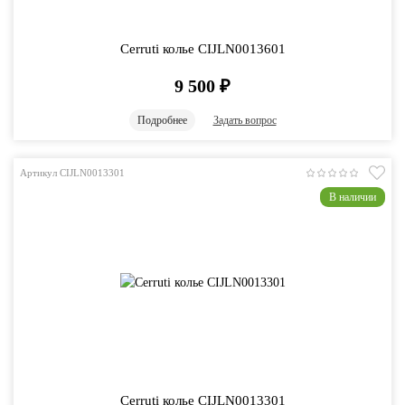
Cerruti колье CIJLN0013601
9 500
₽
Подробнее
Задать вопрос
Артикул CIJLN0013301
В наличии
Cerruti колье CIJLN0013301