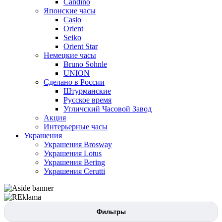
Candino
Японские часы
Casio
Orient
Seiko
Orient Star
Немецкие часы
Bruno Sohnle
UNION
Сделано в России
Штурманские
Русское время
Угличский Часовой Завод
Акция
Интерьерные часы
Украшения
Украшения Brosway
Украшения Lotus
Украшения Bering
Украшения Cerutti
Фильтры