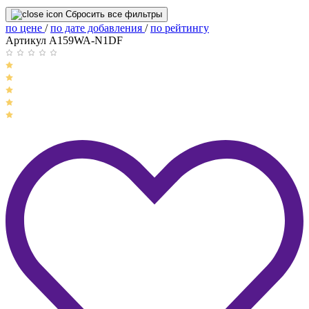
Сбросить все фильтры
по цене
/
по дате добавления
/
по рейтингу
Артикул A159WA-N1DF