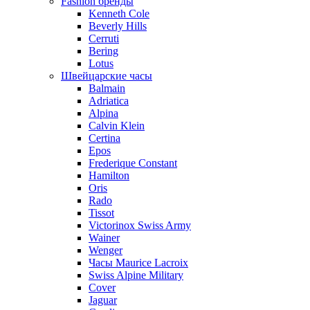
Fashion бренды
Kenneth Cole
Beverly Hills
Cerruti
Bering
Lotus
Швейцарские часы
Balmain
Adriatica
Alpina
Calvin Klein
Certina
Epos
Frederique Constant
Hamilton
Oris
Rado
Tissot
Victorinox Swiss Army
Wainer
Wenger
Часы Maurice Lacroix
Swiss Alpine Military
Cover
Jaguar