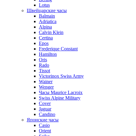
Lotus
Швейцарские часы
Balmain
Adriatica
Alpina
Calvin Klein
Certina
Epos
Frederique Constant
Hamilton
Oris
Rado
Tissot
Victorinox Swiss Army
Wainer
Wenger
Часы Maurice Lacroix
Swiss Alpine Military
Cover
Jaguar
Candino
Японские часы
Casio
Orient