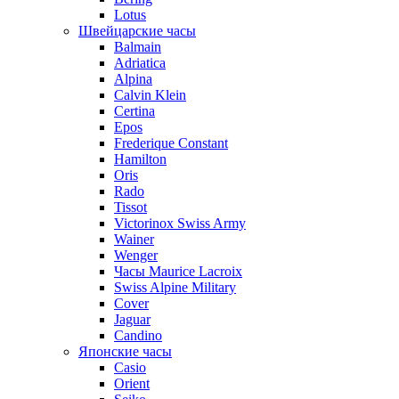
Lotus
Швейцарские часы
Balmain
Adriatica
Alpina
Calvin Klein
Certina
Epos
Frederique Constant
Hamilton
Oris
Rado
Tissot
Victorinox Swiss Army
Wainer
Wenger
Часы Maurice Lacroix
Swiss Alpine Military
Cover
Jaguar
Candino
Японские часы
Casio
Orient