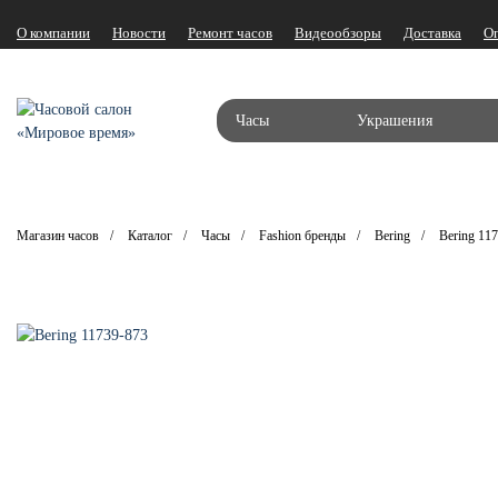
О компании
Новости
Ремонт часов
Видеообзоры
Доставка
О
Часы
Украшения
Магазин часов
Каталог
Часы
Fashion бренды
Bering
Bering 11