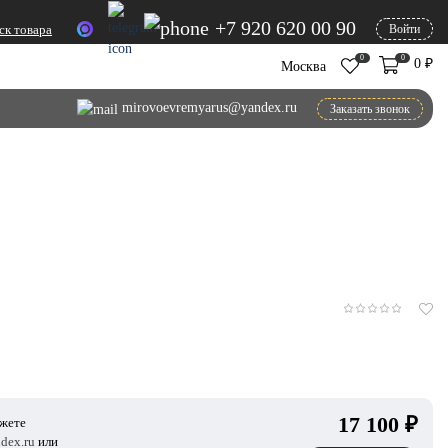
+7 920 620 00 90
ск товара
Войти
0
0
0
₽
Москва
mirovoevremyarus@yandex.ru
Заказать звонок
17 100
₽
ожете
dex.ru
или