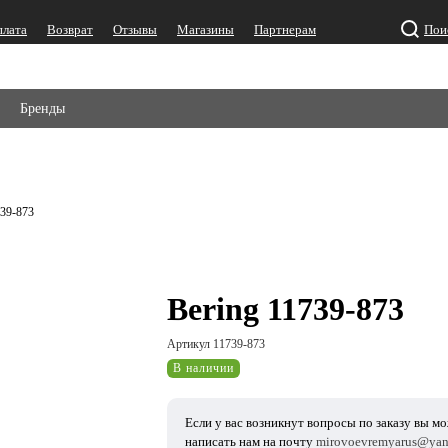
плата
Возврат
Отзывы
Магазины
Партнерам
Пои
Бренды
739-873
Bering 11739-873
Артикул 11739-873
В наличии
Если у вас возникнут вопросы по заказу вы м
написать нам на почту
mirovoevremyarus@yan