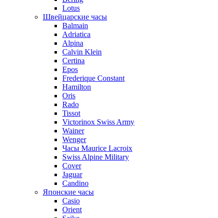
Lotus
Швейцарские часы
Balmain
Adriatica
Alpina
Calvin Klein
Certina
Epos
Frederique Constant
Hamilton
Oris
Rado
Tissot
Victorinox Swiss Army
Wainer
Wenger
Часы Maurice Lacroix
Swiss Alpine Military
Cover
Jaguar
Candino
Японские часы
Casio
Orient