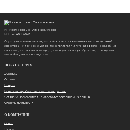
ИП Мартынова Василина Вадимовна
ИНН: 243903174029
Обращаем ваше внимание, что сайт носит исключительно информационный
характер и ни при каких условиях не является публичной офертой. Подробную
информацию о наличии товара, ценах и условиях приобретения, пожалуйста,
уточняйте у наших менеджеров.
ПОКУПАТЕЛЯМ
Доставка
Оплата
Возврат
Политика обработки персональных данных
Согласие Пользователя на обработку персональных данных
Система лояльности
О КОМПАНИИ
О нас
Отзывы