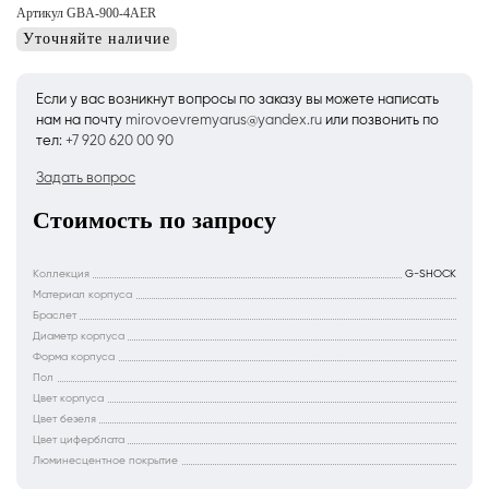
Артикул GBA-900-4AER
Уточняйте наличие
Если у вас возникнут вопросы по заказу вы можете написать
нам на почту
mirovoevremyarus@yandex.ru
или позвонить по
тел:
+7 920 620 00 90
Задать вопрос
Стоимость по запросу
Коллекция
G-SHOCK
Материал корпуса
Браслет
Диаметр корпуса
Форма корпуса
Пол
Цвет корпуса
Цвет безеля
Цвет циферблата
Люминесцентное покрытие