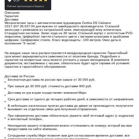
Описание
Гарантия
Доставка
Механические часы с автоматическим подзаводом Certina DS Caimano
C017.407.36.037.00 для мужчин от швейцарского производителя. Стальной
аксессуар с ремешком из натуральной кожи, имитирующей кожу аллигатора.
Стандартная застежка. Запас хода на 38 часов. Стальной корпус с золотистым
PVD-
покрытием
. Циферблат светло-стального цвета с метками-штрихами и арабскими
цифрами. Сапфировое стекло. Класс водозащиты - 100 метров. Окно даты в
положении "6 часов".
На каждые наши часы распространяется международная гарантия. Гарантийный
срок может варьироваться в зависимости от политики бренда. Подробнее о
гарантии на конкретные часы можете уточнить у наших менеджеров. В комплекте
документов, поставляемых с часами, обязательно будет идти справка об условиях
гарантии и гарантийного обслуживания.
Доставка по России
Бесплатная доставка по россии при заказе от 30 000 руб.
При заказе до 30 000 руб. стоимость доставки 900 руб.
Доставку из рук в руки осуществляет компания Major.
Срок доставки от одного до четырех рабочих дней, в зависимости от направления.
В небольших населенных пунктах доставка до двери не производится, получателя
вызывают на отделение связи для получения отправления.
При оформлении доставки обязательно укажите свой почтовый адрес (с индексом)
и контактный телефон.
Нахождение вашего отправления можно отслеживать по номеру, который мы вам
предоставим на сайте компании.
Сотрудники службы Major позвонят вам для согласования времени доставки. все
отправления вручаются лично адресату под расписку.