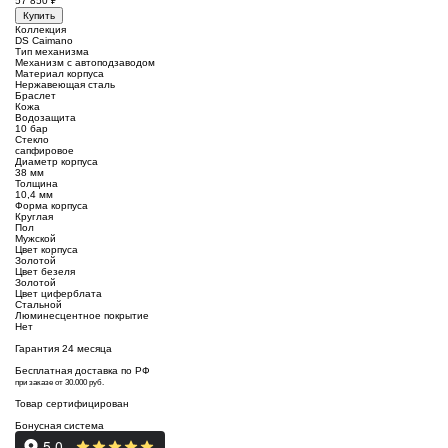
57 850
₽
Купить
Коллекция
DS Caimano
Тип механизма
Механизм с автоподзаводом
Материал корпуса
Нержавеющая сталь
Браслет
Кожа
Водозащита
10 бар
Стекло
сапфировое
Диаметр корпуса
38 мм
Толщина
10,4 мм
Форма корпуса
Круглая
Пол
Мужской
Цвет корпуса
Золотой
Цвет безеля
Золотой
Цвет циферблата
Стальной
Люминесцентное покрытие
Нет
Гарантия 24 месяца
Бесплатная доставка по РФ
при заказе от 30.000 руб.
Товар сертифицирован
Бонусная система