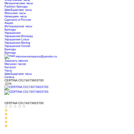
Механические часы
Fashion бренды
Швейцарские часы
Японские часы
Немецкие часы
Сделано в России
Акция
Интерьерные часы
Бренды
Украшения
Украшения Brosway
Украшения Lotus
Украшения Bering
Украшения Cerutti
Бренды
Бренды
mirovoevremyarus@yandex.ru
Заказать звонок
Магазин часов
Каталог
Часы
Швейцарские часы
Certina
CERTINA C0174073603700
-21%
CERTINA C0174073603700