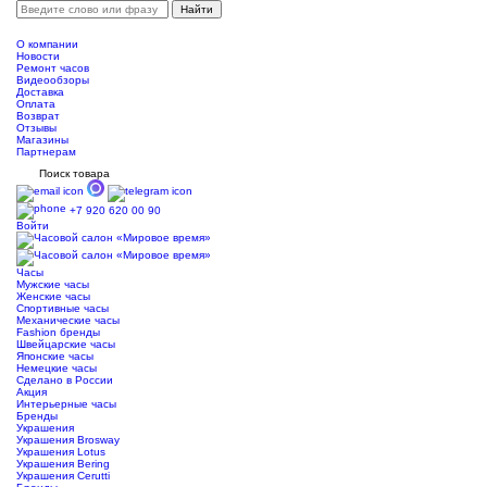
О компании
Новости
Ремонт часов
Видеообзоры
Доставка
Оплата
Возврат
Отзывы
Магазины
Партнерам
Поиск товара
+7 920 620 00 90
Войти
Часы
Мужские часы
Женские часы
Спортивные часы
Механические часы
Fashion бренды
Швейцарские часы
Японские часы
Немецкие часы
Сделано в России
Акция
Интерьерные часы
Бренды
Украшения
Украшения Brosway
Украшения Lotus
Украшения Bering
Украшения Cerutti