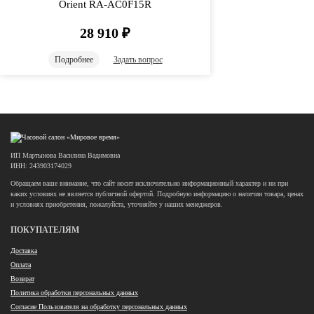
Orient RA-AC0F15R
28 910
₽
Подробнее
Задать вопрос
ИП Мартынова Василина Вадимовна
ИНН: 243903174029
Обращаем ваше внимание, что сайт носит исключительно информационный характер и ни при
каких условиях не является публичной офертой. Подробную информацию о наличии товара, ценах
и условиях приобретения, пожалуйста, уточняйте у наших менеджеров.
ПОКУПАТЕЛЯМ
Доставка
Оплата
Возврат
Политика обработки персональных данных
Согласие Пользователя на обработку персональных данных