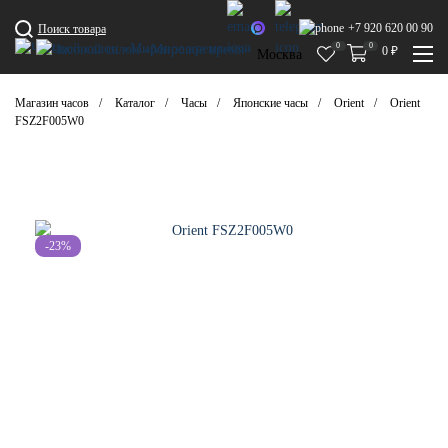
+7 920 620 00 90
Поиск товара
0
0
0
₽
Москва
Магазин часов
Каталог
Часы
Японские часы
Orient
Orient
FSZ2F005W0
-23%