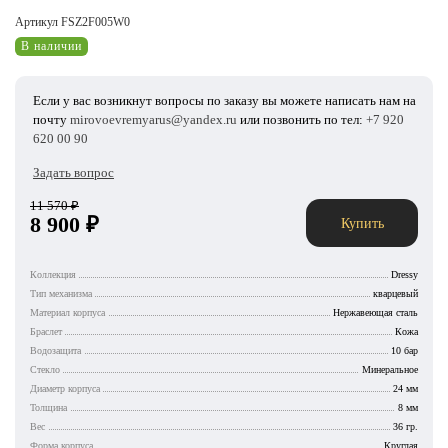
Артикул FSZ2F005W0
В наличии
Если у вас возникнут вопросы по заказу вы можете написать нам на
почту
mirovoevremyarus@yandex.ru
или позвонить по тел:
+7 920
620 00 90
Задать вопрос
11 570
₽
8 900
₽
Купить
Коллекция
Dressy
Тип механизма
кварцевый
Материал корпуса
Нержавеющая сталь
Браслет
Кожа
Водозащита
10 бар
Стекло
Минеральное
Диаметр корпуса
24 мм
Толщина
8 мм
Вес
36 гр.
Форма корпуса
Круглая