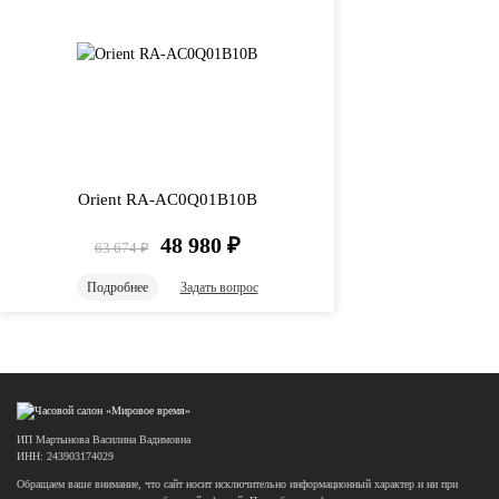
Orient RA-AC0Q01B10B
48 980
₽
63 674
₽
Подробнее
Задать вопрос
ИП Мартынова Василина Вадимовна
ИНН: 243903174029
Обращаем ваше внимание, что сайт носит исключительно информационный характер и ни при