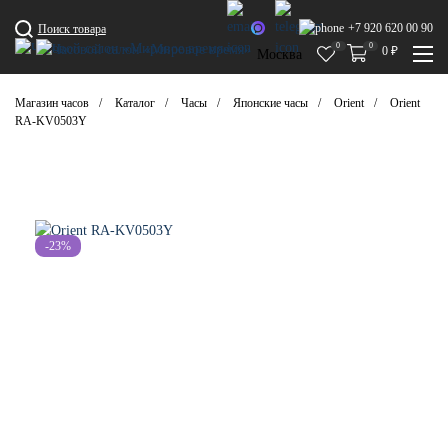
+7 920 620 00 90
Поиск товара
0
0
0
₽
Москва
Магазин часов
Каталог
Часы
Японские часы
Orient
Orient
RA-KV0503Y
-23%