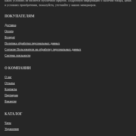
каких условиях не является публичной офертой. Подробную информацию о наличии товара, ценах
и условиях приобретения, пожалуйста, уточняйте у наших менеджеров.
ПОКУПАТЕЛЯМ
Доставка
Оплата
Возврат
Политика обработки персональных данных
Согласие Пользователя на обработку персональных данных
Система лояльности
О КОМПАНИИ
О нас
Отзывы
Контакты
Партнерам
Вакансии
КАТАЛОГ
Часы
Украшения