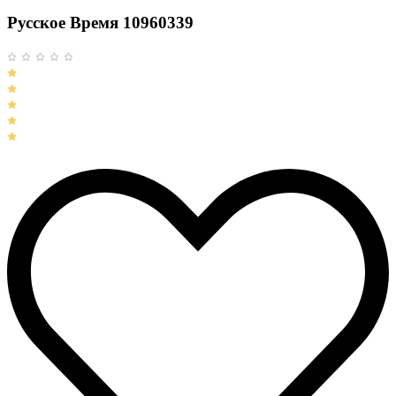
Русское Время 10960339