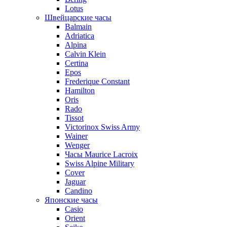
Lotus
Швейцарские часы
Balmain
Adriatica
Alpina
Calvin Klein
Certina
Epos
Frederique Constant
Hamilton
Oris
Rado
Tissot
Victorinox Swiss Army
Wainer
Wenger
Часы Maurice Lacroix
Swiss Alpine Military
Cover
Jaguar
Candino
Японские часы
Casio
Orient