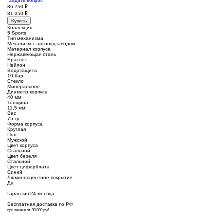
Задать вопрос
36 750
₽
31 350
₽
Купить
Коллекция
5 Sports
Тип механизма
Механизм с автоподзаводом
Материал корпуса
Нержавеющая сталь
Браслет
Нейлон
Водозащита
10 бар
Стекло
Минеральное
Диаметр корпуса
40 мм
Толщина
11,5 мм
Вес
75 гр.
Форма корпуса
Круглая
Пол
Мужской
Цвет корпуса
Стальной
Цвет безеля
Стальной
Цвет циферблата
Синий
Люминесцентное покрытие
Да
Гарантия 24 месяца
Бесплатная доставка по РФ
при заказе от 30.000 руб.