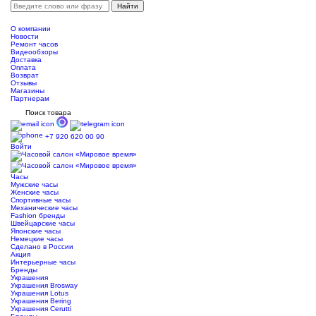
О компании
Новости
Ремонт часов
Видеообзоры
Доставка
Оплата
Возврат
Отзывы
Магазины
Партнерам
Поиск товара
+7 920 620 00 90
Войти
Часы
Мужские часы
Женские часы
Спортивные часы
Механические часы
Fashion бренды
Швейцарские часы
Японские часы
Немецкие часы
Сделано в России
Акция
Интерьерные часы
Бренды
Украшения
Украшения Brosway
Украшения Lotus
Украшения Bering
Украшения Cerutti