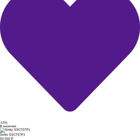
-15%
В наличии
Seiko SSC707P1
53 000
₽