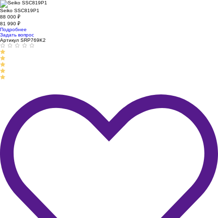
Seiko SSC819P1
88 000
₽
81 990
₽
Подробнее
Задать вопрос
Артикул SRP769K2