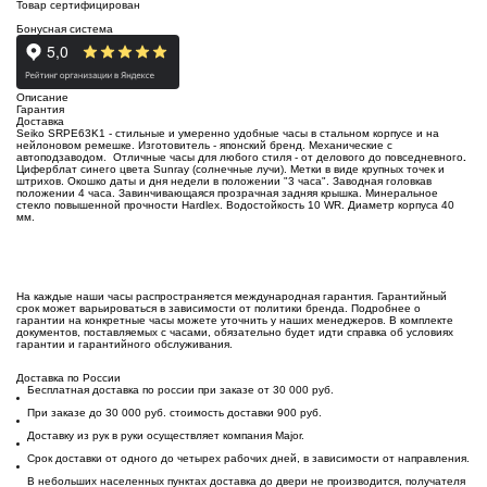
Товар сертифицирован
Бонусная система
Описание
Гарантия
Доставка
Seiko SRPE63K1 - стильные и умеренно удобные часы в стальном корпусе и на
нейлоновом ремешке. Изготовитель - японский бренд. Механические с
автоподзаводом. Отличные часы для любого стиля - от делового до повседневного
.
Циферблат синего цвета Sunray (солнечные лучи). Метки в виде крупных точек и
штрихов. Окошко даты и дня недели в положении "3 часа". Заводная головкав
положении 4 часа. Завинчивающаяся прозрачная задняя крышка.
М
инеральное
стекло повышенной прочности Hardlex. Водостойкость 10 WR. Диаметр корпуса 40
мм.
На каждые наши часы распространяется международная гарантия. Гарантийный
срок может варьироваться в зависимости от политики бренда. Подробнее о
гарантии на конкретные часы можете уточнить у наших менеджеров. В комплекте
документов, поставляемых с часами, обязательно будет идти справка об условиях
гарантии и гарантийного обслуживания.
Доставка по России
Бесплатная доставка по россии при заказе от 30 000 руб.
При заказе до 30 000 руб. стоимость доставки 900 руб.
Доставку из рук в руки осуществляет компания Major.
Срок доставки от одного до четырех рабочих дней, в зависимости от направления.
В небольших населенных пунктах доставка до двери не производится, получателя