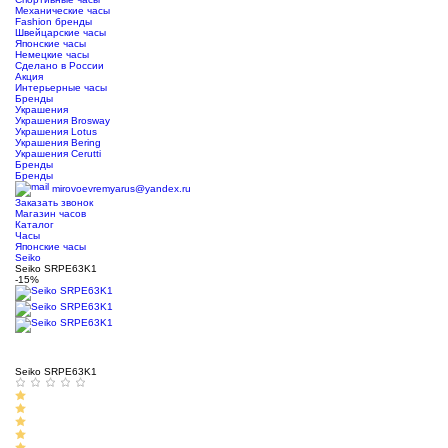
Механические часы
Fashion бренды
Швейцарские часы
Японские часы
Немецкие часы
Сделано в России
Акция
Интерьерные часы
Бренды
Украшения
Украшения Brosway
Украшения Lotus
Украшения Bering
Украшения Cerutti
Бренды
Бренды
mirovoevremyarus@yandex.ru
Заказать звонок
Магазин часов
Каталог
Часы
Японские часы
Seiko
Seiko SRPE63K1
-15%
Seiko SRPE63K1