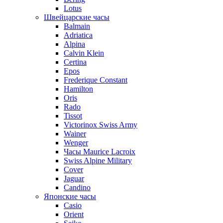
Lotus
Швейцарские часы
Balmain
Adriatica
Alpina
Calvin Klein
Certina
Epos
Frederique Constant
Hamilton
Oris
Rado
Tissot
Victorinox Swiss Army
Wainer
Wenger
Часы Maurice Lacroix
Swiss Alpine Military
Cover
Jaguar
Candino
Японские часы
Casio
Orient