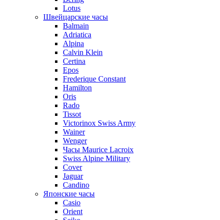
Lotus
Швейцарские часы
Balmain
Adriatica
Alpina
Calvin Klein
Certina
Epos
Frederique Constant
Hamilton
Oris
Rado
Tissot
Victorinox Swiss Army
Wainer
Wenger
Часы Maurice Lacroix
Swiss Alpine Military
Cover
Jaguar
Candino
Японские часы
Casio
Orient