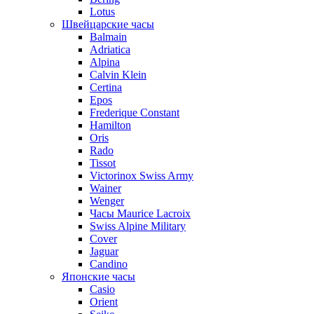
Lotus
Швейцарские часы
Balmain
Adriatica
Alpina
Calvin Klein
Certina
Epos
Frederique Constant
Hamilton
Oris
Rado
Tissot
Victorinox Swiss Army
Wainer
Wenger
Часы Maurice Lacroix
Swiss Alpine Military
Cover
Jaguar
Candino
Японские часы
Casio
Orient